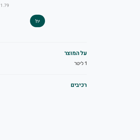
₪1.79 ל-100
יח'
על המוצר
1 ליטר
רכיבים