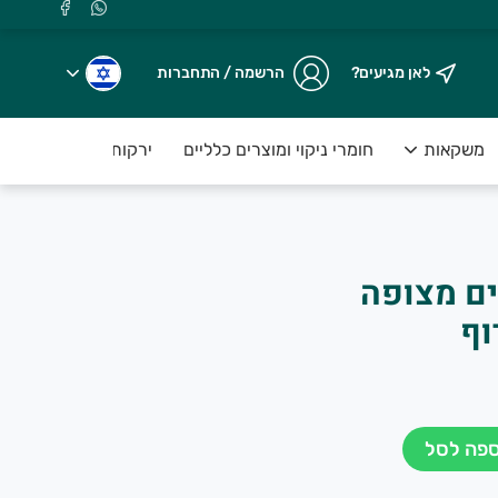
לאן מגיעים?
הרשמה / התחברות
משקאות
חומרי ניקוי ומוצרים כלליים
ירקות טריים ארוזים ע
נים מצופה
.
וף
ספה לסל