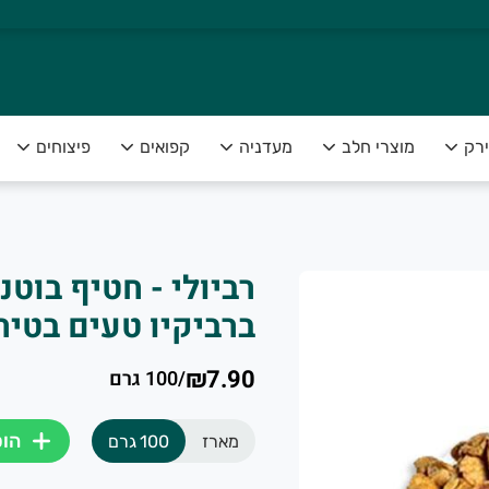
ירק
מוצרי חלב
מעדניה
קפואים
פיצוחים
רביולי - חטיף בוט
צה להנות מפירות וירקות טריים ומובחרים לצד שירות אדיב ומקצועי
ברביקיו טעים בטיר
₪7.90
/
100 גרם
הו
מארז
100 גרם