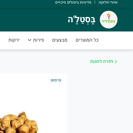
אזורי חלוקה
מדיניות ביטולים וזיכויים
ָּסְטַלֶ'ה
בָּסְטַלֶ'ה
שוב שתדעו ש:
 יש משלוחים מהיום להיום
כל המוצרים
מבצעים
פירות
ירקות
 הסחורה נקטפה ביום המשלוח
 אנחנו תומכים בחקלאות ישראלית
חזרה לחנות
 הפירות והירקות בסטנדרט פרימיום
 יש לכם אחריות מלאה על המוצרים
פרימיום
שירות של בָּסְטַלֶ'ה מספק פיתרון מושלם לקהל לקוחותינו אשר רו