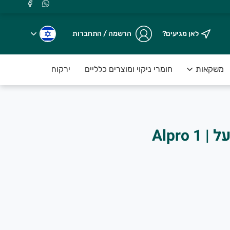
לאן מגיעים?
הרשמה / התחברות
משקאות
חומרי ניקוי ומוצרים כלליים
ירקות טריים ארוזים ע
משקה שיבולת שועל | Alpro 1
.