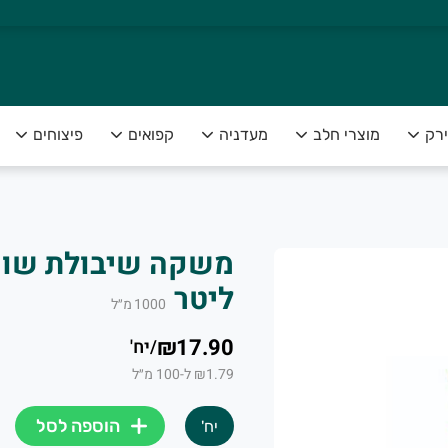
ירק
מוצרי חלב
מעדניה
קפואים
פיצוחים
צה להנות מפירות וירקות טריים ומובחרים לצד שירות אדיב ומקצועי
ליטר
1000
מ״ל
₪17.90
/
יח'
₪1.79 ל-100 מ״ל
הוספה לסל
יח'