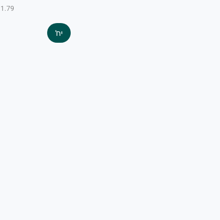
₪1.79 ל-100
יח'