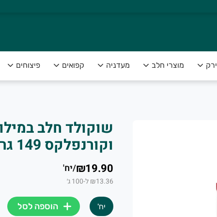
ירק
מוצרי חלב
מעדניה
קפואים
פיצוחים
שוקולד חלב במילו
צה להנות מפירות וירקות טריים ומובחרים לצד שירות אדיב ומקצועי
וקורנפלקס 149 גרם עלית
₪19.90
/
יח'
₪13.36 ל-100 ג׳
הוספה לסל
יח'