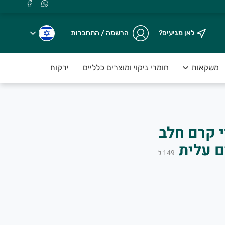
לאן מגיעים?
הרשמה / התחברות
משקאות
חומרי ניקוי ומוצרים כלליים
ירקות טריים ארוזים ע
י קרם חלב
.
149
ג׳