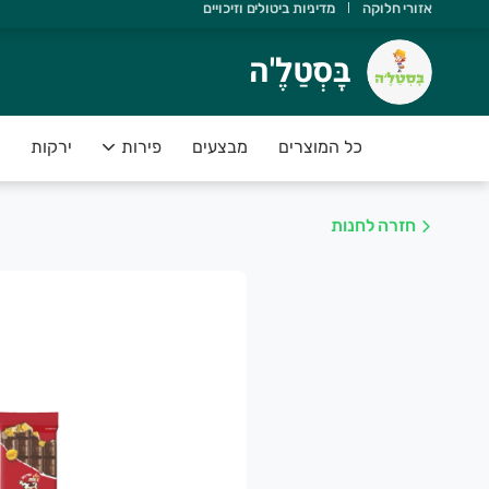
אזורי חלוקה
מדיניות ביטולים וזיכויים
ָּסְטַלֶ'ה
בָּסְטַלֶ'ה
שוב שתדעו ש:
 יש משלוחים מהיום להיום
כל המוצרים
מבצעים
פירות
ירקות
 הסחורה נקטפה ביום המשלוח
 אנחנו תומכים בחקלאות ישראלית
חזרה לחנות
 הפירות והירקות בסטנדרט פרימיום
 יש לכם אחריות מלאה על המוצרים
שירות של בָּסְטַלֶ'ה מספק פיתרון מושלם לקהל לקוחותינו אשר רו