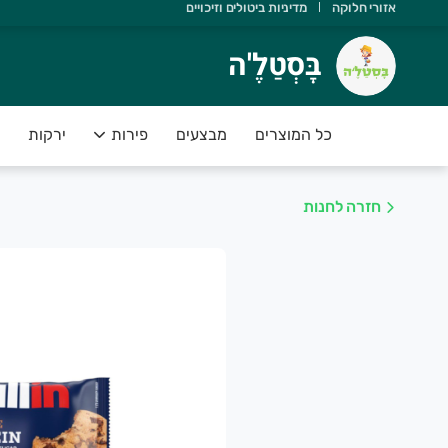
אזורי חלוקה
מדיניות ביטולים וזיכויים
ָּסְטַלֶ'ה
בָּסְטַלֶ'ה
שוב שתדעו ש:
 יש משלוחים מהיום להיום
כל המוצרים
מבצעים
פירות
ירקות
 הסחורה נקטפה ביום המשלוח
 אנחנו תומכים בחקלאות ישראלית
חזרה לחנות
 הפירות והירקות בסטנדרט פרימיום
 יש לכם אחריות מלאה על המוצרים
שירות של בָּסְטַלֶ'ה מספק פיתרון מושלם לקהל לקוחותינו אשר רו