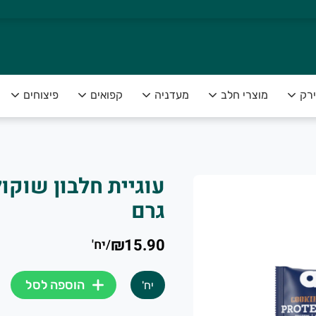
ירק
מוצרי חלב
מעדניה
קפואים
פיצוחים
צה להנות מפירות וירקות טריים ומובחרים לצד שירות אדיב ומקצועי
גרם
₪15.90
/
יח'
הוספה לסל
יח'