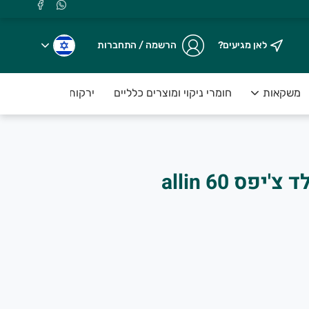
לאן מגיעים?
הרשמה / התחברות
משקאות
חומרי ניקוי ומוצרים כלליים
ירקות טריים ארוזים ע
עוגיית חלבון שוקולד צ'יפס allin 60
.