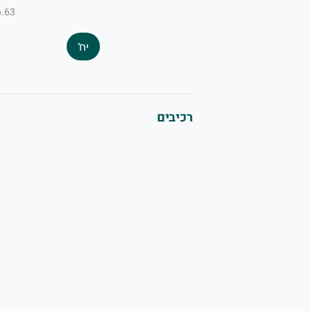
₪6.63 ל-
יח'
רכיבים