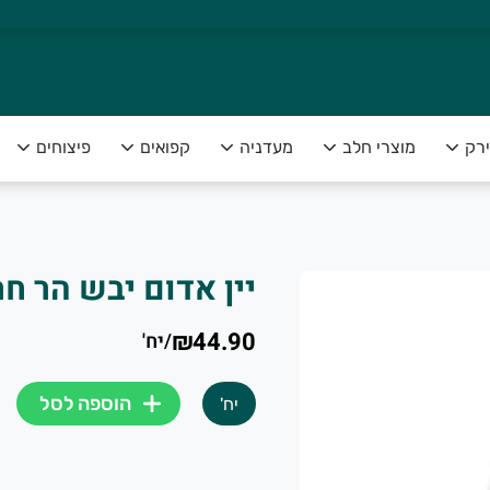
ירק
מוצרי חלב
מעדניה
קפואים
פיצוחים
יין אדום יבש הר חרמון 50
צה להנות מפירות וירקות טריים ומובחרים לצד שירות אדיב ומקצועי
₪44.90
/
יח'
הוספה לסל
יח'