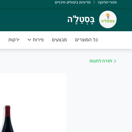
אזורי חלוקה
מדיניות ביטולים וזיכויים
ָּסְטַלֶ'ה
בָּסְטַלֶ'ה
שוב שתדעו ש:
 יש משלוחים מהיום להיום
כל המוצרים
מבצעים
פירות
ירקות
 הסחורה נקטפה ביום המשלוח
 אנחנו תומכים בחקלאות ישראלית
חזרה לחנות
 הפירות והירקות בסטנדרט פרימיום
 יש לכם אחריות מלאה על המוצרים
שירות של בָּסְטַלֶ'ה מספק פיתרון מושלם לקהל לקוחותינו אשר רו