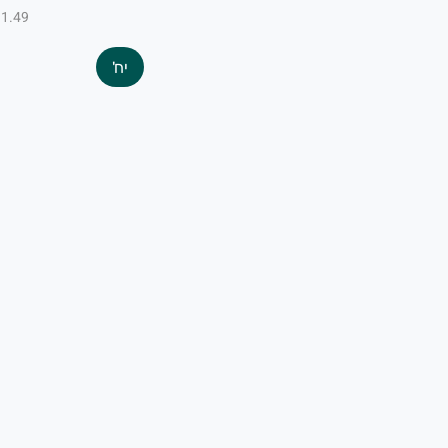
₪1.49 ל-100
יח'