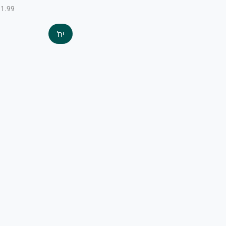
₪1.99 ל-100
יח'