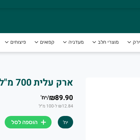
ירק
מוצרי חלב
מעדניה
קפואים
פיצוחים
ארק עלית 700 מ"ל
צה להנות מפירות וירקות טריים ומובחרים לצד שירות אדיב ומקצועי
₪89.90
/
יח'
₪12.84 ל-100 מ״ל
הוספה לסל
יח'