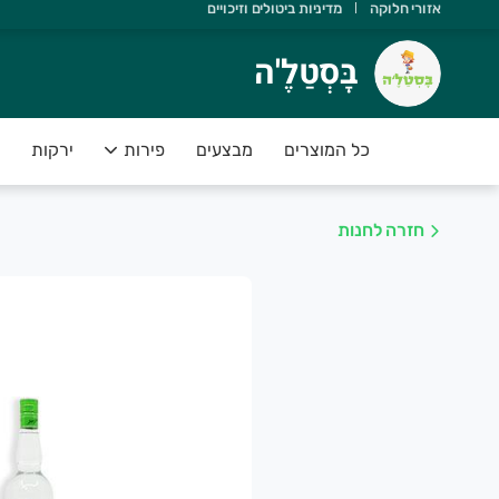
אזורי חלוקה
מדיניות ביטולים וזיכויים
ָּסְטַלֶ'ה
בָּסְטַלֶ'ה
שוב שתדעו ש:
 יש משלוחים מהיום להיום
כל המוצרים
מבצעים
פירות
ירקות
 הסחורה נקטפה ביום המשלוח
 אנחנו תומכים בחקלאות ישראלית
חזרה לחנות
 הפירות והירקות בסטנדרט פרימיום
 יש לכם אחריות מלאה על המוצרים
שירות של בָּסְטַלֶ'ה מספק פיתרון מושלם לקהל לקוחותינו אשר רו