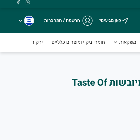
לאן מגיעים?
הרשמה / התחברות
משקאות
חומרי ניקוי ומוצרים כלליים
ירקות טריים ארוזים ע
פטריות שיטאקה מיובשות Taste Of
.