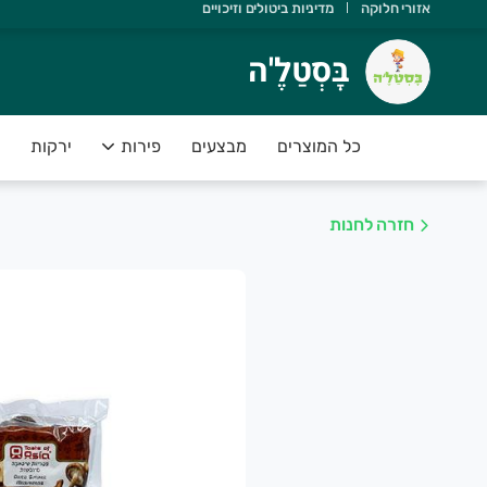
אזורי חלוקה
מדיניות ביטולים וזיכויים
ָּסְטַלֶ'ה
בָּסְטַלֶ'ה
שוב שתדעו ש:
 יש משלוחים מהיום להיום
כל המוצרים
מבצעים
פירות
ירקות
 הסחורה נקטפה ביום המשלוח
 אנחנו תומכים בחקלאות ישראלית
חזרה לחנות
 הפירות והירקות בסטנדרט פרימיום
 יש לכם אחריות מלאה על המוצרים
שירות של בָּסְטַלֶ'ה מספק פיתרון מושלם לקהל לקוחותינו אשר רו