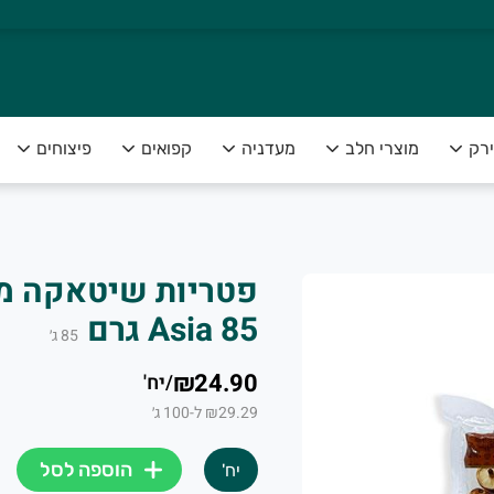
ירק
מוצרי חלב
מעדניה
קפואים
פיצוחים
צה להנות מפירות וירקות טריים ומובחרים לצד שירות אדיב ומקצועי
Asia 85 גרם
85
ג׳
₪24.90
/
יח'
₪29.29 ל-100 ג׳
הוספה לסל
יח'