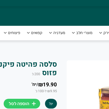
ירק
מוצרי חלב
מעדניה
קפואים
פיצוחים
צה להנות מפירות וירקות טריים ומובחרים לצד שירות אדיב ומקצועי
פזוס
200
ג׳
₪19.90
/
יח'
₪9.95 ל-100 ג׳
הוספה לסל
יח'