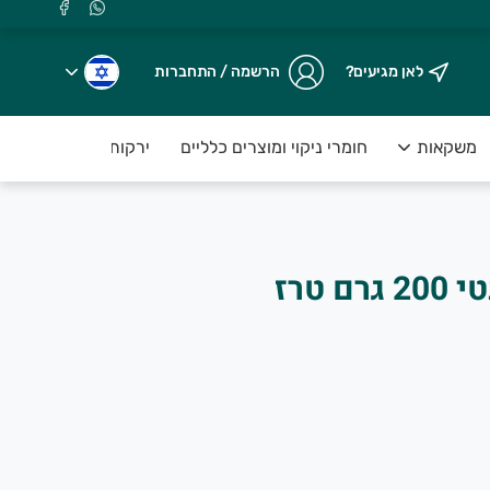
לאן מגיעים?
הרשמה / התחברות
משקאות
חומרי ניקוי ומוצרים כלליים
ירקות טריים ארוזים ע
סלסה פהיטה פיקנטי 200 גרם טרז
.