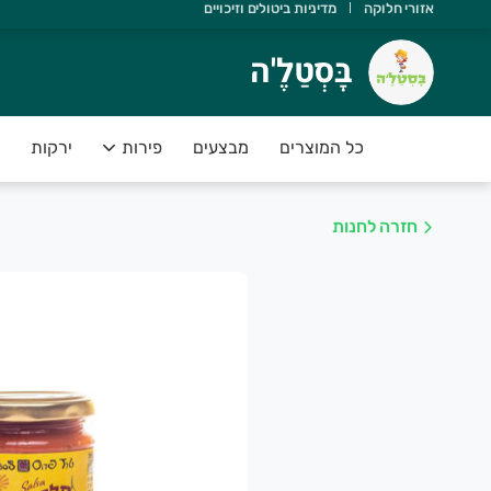
אזורי חלוקה
מדיניות ביטולים וזיכויים
ָּסְטַלֶ'ה
בָּסְטַלֶ'ה
שוב שתדעו ש:
 יש משלוחים מהיום להיום
כל המוצרים
מבצעים
פירות
ירקות
 הסחורה נקטפה ביום המשלוח
 אנחנו תומכים בחקלאות ישראלית
חזרה לחנות
 הפירות והירקות בסטנדרט פרימיום
 יש לכם אחריות מלאה על המוצרים
שירות של בָּסְטַלֶ'ה מספק פיתרון מושלם לקהל לקוחותינו אשר רו