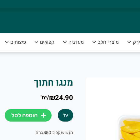
ירק
מוצרי חלב
מעדניה
קפואים
פיצוחים
מנגו חתוך
צה להנות מפירות וירקות טריים ומובחרים לצד שירות אדיב ומקצועי
₪24.90
/
יח'
הוספה לסל
יח'
מגש שוקל כ 350 גרם