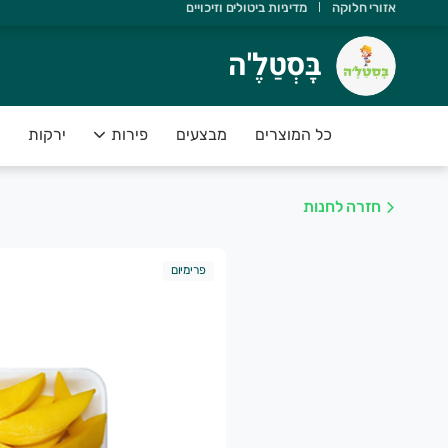
אזורי חלוקה
מדיניות ביטולים וזיכויים
ָּסְטַלֶ'ה
בָּסְטַלֶ'ה
שוב שתדעו ש:
 יש משלוחים מהיום להיום
כל המוצרים
מבצעים
פירות
ירקות
 הסחורה נקטפה ביום המשלוח
 אנחנו תומכים בחקלאות ישראלית
חזרה לחנות
 הפירות והירקות בסטנדרט פרימיום
 יש לכם אחריות מלאה על המוצרים
פרימיום
שירות של בָּסְטַלֶ'ה מספק פיתרון מושלם לקהל לקוחותינו אשר רו