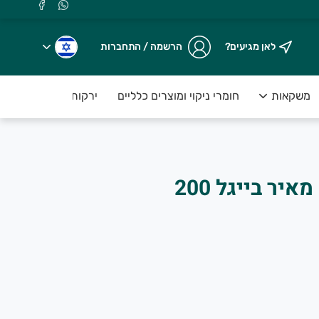
לאן מגיעים?
הרשמה / התחברות
משקאות
חומרי ניקוי ומוצרים כלליים
ירקות טריים ארוזים ע
פירורי גרסיני זהב | מאיר בייגל 200
.