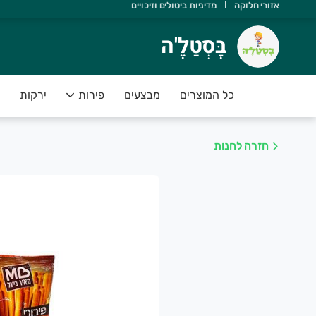
אזורי חלוקה
מדיניות ביטולים וזיכויים
ָּסְטַלֶ'ה
בָּסְטַלֶ'ה
שוב שתדעו ש:
 יש משלוחים מהיום להיום
כל המוצרים
מבצעים
פירות
ירקות
 הסחורה נקטפה ביום המשלוח
 אנחנו תומכים בחקלאות ישראלית
חזרה לחנות
 הפירות והירקות בסטנדרט פרימיום
 יש לכם אחריות מלאה על המוצרים
שירות של בָּסְטַלֶ'ה מספק פיתרון מושלם לקהל לקוחותינו אשר רו