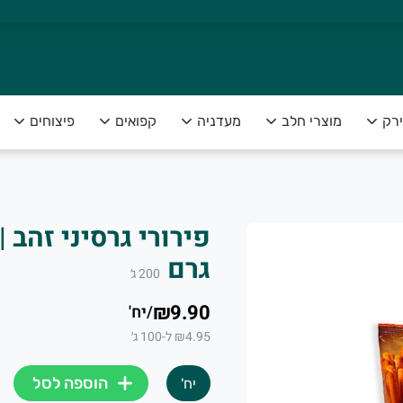
ירק
מוצרי חלב
מעדניה
קפואים
פיצוחים
צה להנות מפירות וירקות טריים ומובחרים לצד שירות אדיב ומקצועי
גרם
200
ג׳
₪9.90
/
יח'
₪4.95 ל-100 ג׳
הוספה לסל
יח'