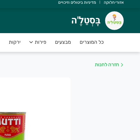
אזורי חלוקה
מדיניות ביטולים וזיכויים
ָּסְטַלֶ'ה
בָּסְטַלֶ'ה
שוב שתדעו ש:
 יש משלוחים מהיום להיום
כל המוצרים
מבצעים
פירות
ירקות
 הסחורה נקטפה ביום המשלוח
 אנחנו תומכים בחקלאות ישראלית
חזרה לחנות
 הפירות והירקות בסטנדרט פרימיום
 יש לכם אחריות מלאה על המוצרים
שירות של בָּסְטַלֶ'ה מספק פיתרון מושלם לקהל לקוחותינו אשר רו