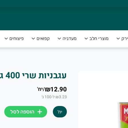
ירק
מוצרי חלב
מעדניה
קפואים
פיצוחים
עגבניות שרי 400 גרם Mutti
צה להנות מפירות וירקות טריים ומובחרים לצד שירות אדיב ומקצועי
₪12.90
/
יח'
₪3.23 ל-100 ג׳
הוספה לסל
יח'