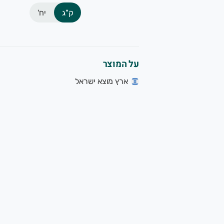
ק"ג
יח'
על המוצר
ארץ מוצא ישראל