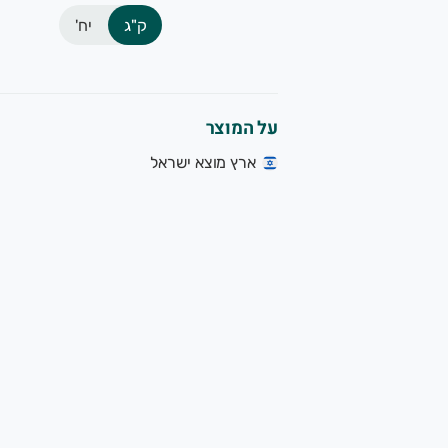
ק"ג
יח'
על המוצר
ארץ מוצא ישראל