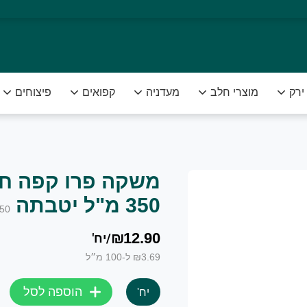
ירק
מוצרי חלב
מעדניה
קפואים
פיצוחים
משקה פרו קפה חל
רוצה להנות מפירות וירקות טריים ומובחרים לצד שירות אדיב ומק
350 מ"ל יטבתה
50
₪12.90
/
יח'
₪3.69 ל-100 מ״ל
הוספה לסל
יח'