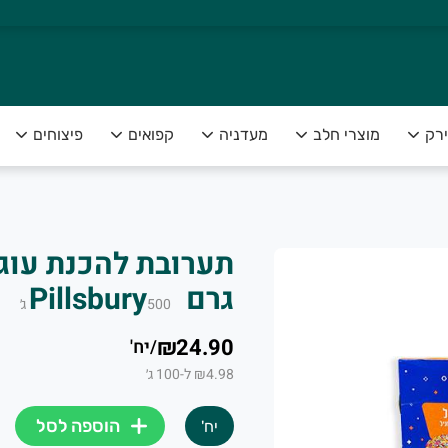
ירק
מוצרי חלב
מעדניה
קפואים
פיצוחים
צה להנות מפירות וירקות טריים ומובחרים לצד שירות אדיב ומקצועי
גרם Pillsbury
500
ג׳
₪24.90
/
יח'
₪4.98 ל-100 ג׳
הוספה לסל
יח'