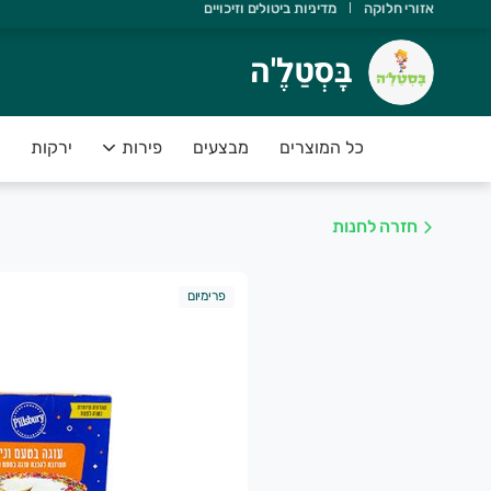
אזורי חלוקה
מדיניות ביטולים וזיכויים
ָּסְטַלֶ'ה
בָּסְטַלֶ'ה
שוב שתדעו ש:
 יש משלוחים מהיום להיום
כל המוצרים
מבצעים
פירות
ירקות
 הסחורה נקטפה ביום המשלוח
 אנחנו תומכים בחקלאות ישראלית
חזרה לחנות
 הפירות והירקות בסטנדרט פרימיום
 יש לכם אחריות מלאה על המוצרים
פרימיום
שירות של בָּסְטַלֶ'ה מספק פיתרון מושלם לקהל לקוחותינו אשר רו