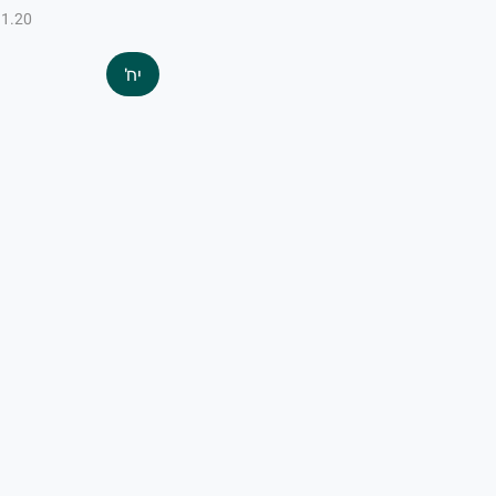
₪1.20 ל-100
יח'