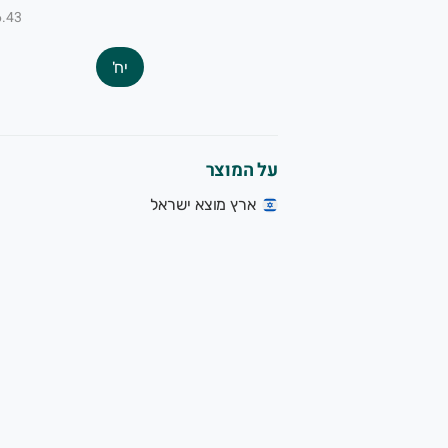
₪6.43 ל-
יח'
על המוצר
ארץ מוצא ישראל