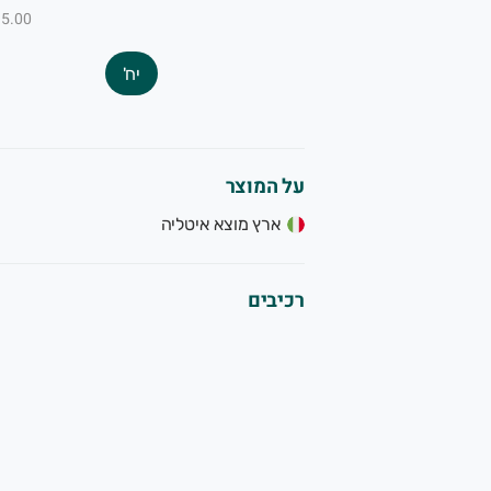
₪5.00 ל-100
יח'
על המוצר
ארץ מוצא איטליה
רכיבים