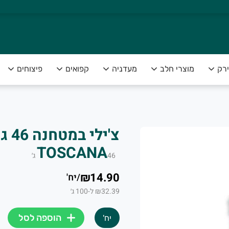
ירק
מוצרי חלב
מעדניה
קפואים
פיצוחים
צה להנות מפירות וירקות טריים ומובחרים לצד שירות אדיב ומקצועי
TOSCANA
46
ג׳
₪14.90
/
יח'
₪32.39 ל-100 ג׳
הוספה לסל
יח'