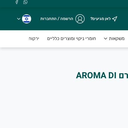
לאן מגיעים?
הרשמה / התחברות
משקאות
חומרי ניקוי ומוצרים כלליים
ירקות טריים ארוזים ע
צ'ילי במטחנה 46 גרם AROMA DI
.