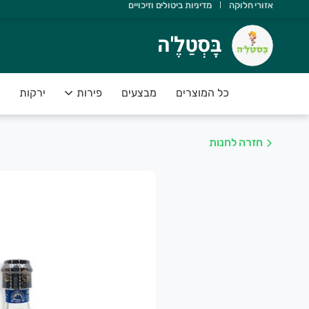
אזורי חלוקה
מדיניות ביטולים וזיכויים
ָּסְטַלֶ'ה
בָּסְטַלֶ'ה
שוב שתדעו ש:
 יש משלוחים מהיום להיום
כל המוצרים
מבצעים
פירות
ירקות
 הסחורה נקטפה ביום המשלוח
 אנחנו תומכים בחקלאות ישראלית
חזרה לחנות
 הפירות והירקות בסטנדרט פרימיום
 יש לכם אחריות מלאה על המוצרים
שירות של בָּסְטַלֶ'ה מספק פיתרון מושלם לקהל לקוחותינו אשר רו