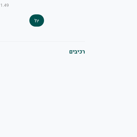
₪1.49 ל-100
יח'
רכיבים