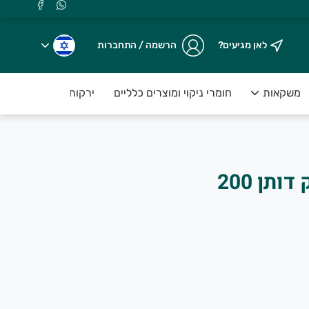
לאן מגיעים?
הרשמה / התחברות
משקאות
חומרי ניקוי ומוצרים כלליים
ירקות טריים ארוזים ע
גבינת פקורינו משק דותן 200
.