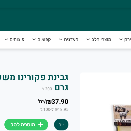
ירק
מוצרי חלב
מעדניה
קפואים
פיצוחים
צה להנות מפירות וירקות טריים ומובחרים לצד שירות אדיב ומקצועי
גרם
200
ג׳
₪37.90
/
יח'
₪18.95 ל-100 ג׳
הוספה לסל
יח'