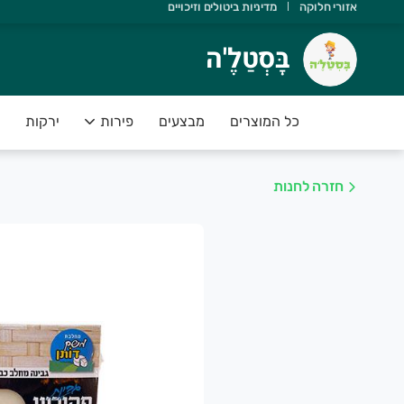
אזורי חלוקה
מדיניות ביטולים וזיכויים
ָּסְטַלֶ'ה
בָּסְטַלֶ'ה
שוב שתדעו ש:
 יש משלוחים מהיום להיום
כל המוצרים
מבצעים
פירות
ירקות
 הסחורה נקטפה ביום המשלוח
 אנחנו תומכים בחקלאות ישראלית
חזרה לחנות
 הפירות והירקות בסטנדרט פרימיום
 יש לכם אחריות מלאה על המוצרים
שירות של בָּסְטַלֶ'ה מספק פיתרון מושלם לקהל לקוחותינו אשר רו